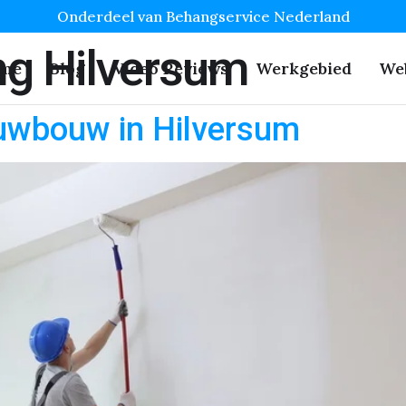
Onderdeel van Behangservice Nederland
g Hilversum
me
Blog
Video Reviews
Werkgebied
We
uwbouw in Hilversum