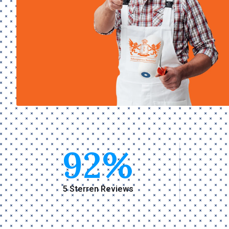
92
%
5 Sterren Reviews