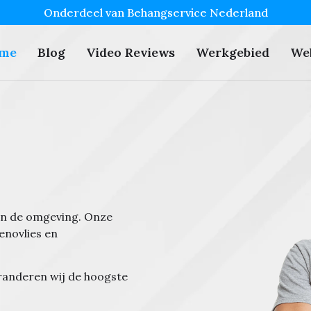
Onderdeel van Behangservice Nederland
me
Blog
Video Reviews
Werkgebied
We
 in de omgeving. Onze
enovlies en
randeren wij de hoogste