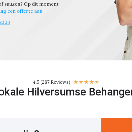
 of sauzen?
Op dit moment
ag een offerte aan!
2303
★
★
★
★
★
4.5 (287 Reviews)
okale Hilversumse Behange