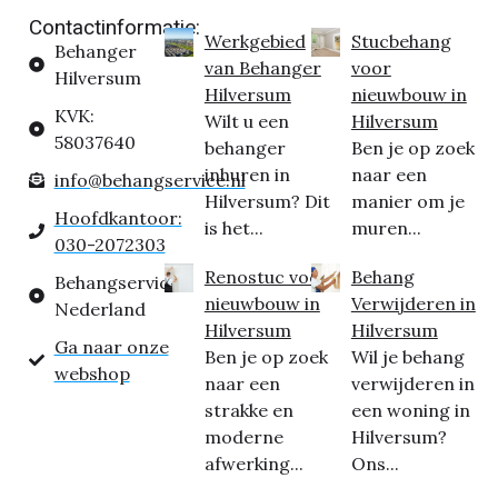
Contactinformatie:
Werkgebied
Stucbehang
Behanger
van Behanger
voor
Hilversum
Hilversum
nieuwbouw in
KVK:
Wilt u een
Hilversum
58037640
behanger
Ben je op zoek
inhuren in
naar een
info@behangservice.nl
Hilversum? Dit
manier om je
Hoofdkantoor:
is het...
muren...
030-2072303
Renostuc voor
Behang
Behangservice
nieuwbouw in
Verwijderen in
Nederland
Hilversum
Hilversum
Ga naar onze
Ben je op zoek
Wil je behang
webshop
naar een
verwijderen in
strakke en
een woning in
moderne
Hilversum?
afwerking...
Ons...