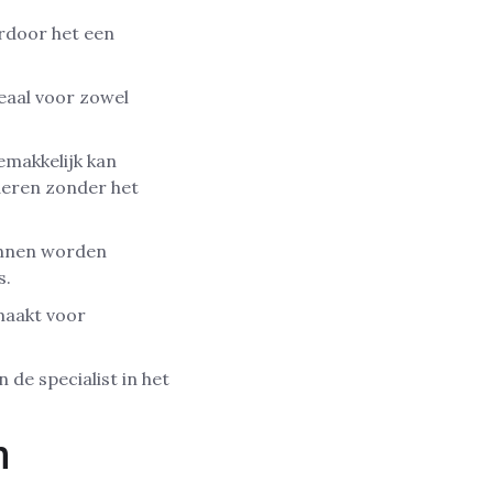
ardoor het een
deaal voor zowel
emakkelijk kan
deren zonder het
kunnen worden
s.
 maakt voor
 de specialist in het
n