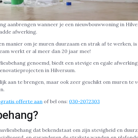
hang aanbrengen wanneer je een nieuwbouwwoning in Hilver
ladde afwerking.
een manier om je muren duurzaam en strak af te werken, i
eam werkt er al meer dan 20 jaar mee!
liesbehang genoemd, biedt een stevige en egale afwerking
novatieprojecten in Hilversum.
elijk aan te brengen, maar ook zeer geschikt om muren te v
n.
gratis offerte aan
of bel ons:
030-2072303
behang?
lasvliesbehang dat bekendstaat om zijn stevigheid en duu
ecialiseerd, en garanderen de strakste wanden en plafonds