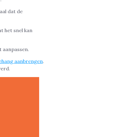
aal dat de
t het snel kan
nt aanpassen.
behang aanbrengen
.
verd.