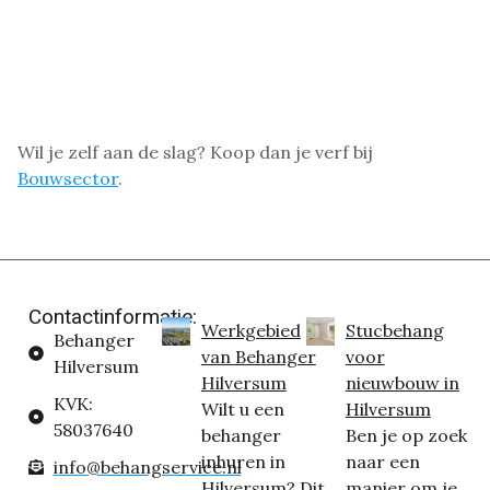
Wil je zelf aan de slag? Koop dan je verf bij
Bouwsector
.
Contactinformatie:
Werkgebied
Stucbehang
Behanger
van Behanger
voor
Hilversum
Hilversum
nieuwbouw in
KVK:
Wilt u een
Hilversum
58037640
behanger
Ben je op zoek
inhuren in
naar een
info@behangservice.nl
Hilversum? Dit
manier om je