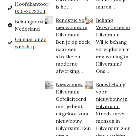
Hoofdkantoor:
is het...
muren...
030-2072303
Renostuc voor
Behang
Behangservice
nieuwbouw in
Verwijderen in
Nederland
Hilversum
Hilversum
Ga naar onze
Ben je op zoek
Wil je behang
webshop
naar een
verwijderen in
strakke en
een woning in
moderne
Hilversum?
afwerking...
Ons...
Nieuwbouw
Bouwbehang
Hilversum
voor
Gefeliciteerd
nieuwbouw in
met je bent
Hilversum
uitgeloot voor
Steeds meer
nieuwbouw
mensen in
Hilversum! Een
Hilversum zien
nieuw...
de voordelen