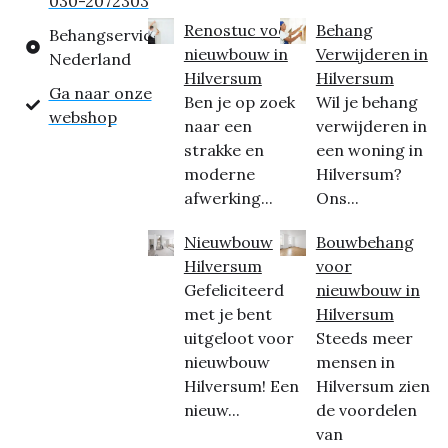
030-2072303
Renostuc voor
Behang
Behangservice
nieuwbouw in
Verwijderen in
Nederland
Hilversum
Hilversum
Ga naar onze
Ben je op zoek
Wil je behang
webshop
naar een
verwijderen in
strakke en
een woning in
moderne
Hilversum?
afwerking...
Ons...
Nieuwbouw
Bouwbehang
Hilversum
voor
Gefeliciteerd
nieuwbouw in
met je bent
Hilversum
uitgeloot voor
Steeds meer
nieuwbouw
mensen in
Hilversum! Een
Hilversum zien
nieuw...
de voordelen
van