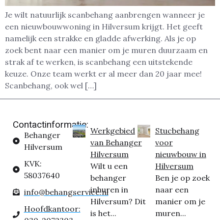
Je wilt natuurlijk scanbehang aanbrengen wanneer je
een nieuwbouwwoning in Hilversum krijgt. Het geeft
namelijk een strakke en gladde afwerking. Als je op
zoek bent naar een manier om je muren duurzaam en
strak af te werken, is scanbehang een uitstekende
keuze. Onze team werkt er al meer dan 20 jaar mee!
Scanbehang, ook wel […]
Contactinformatie:
Werkgebied
Stucbehang
Behanger
van Behanger
voor
Hilversum
Hilversum
nieuwbouw in
KVK:
Wilt u een
Hilversum
58037640
behanger
Ben je op zoek
inhuren in
naar een
info@behangservice.nl
Hilversum? Dit
manier om je
Hoofdkantoor:
is het...
muren...