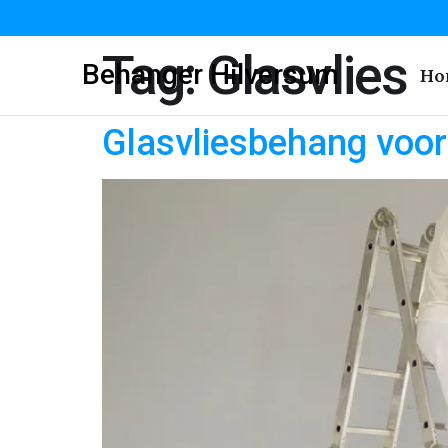
Tag:
Glasvlies
Behanger Hilversum
Ho
Glasvliesbehang voo