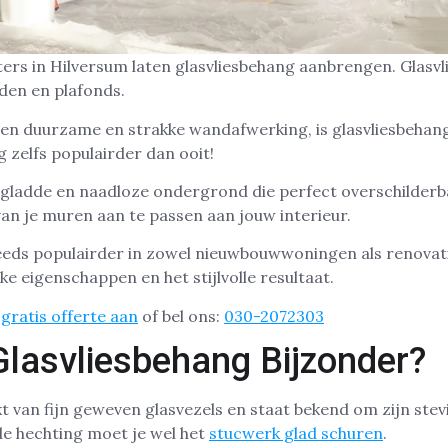
rs in Hilversum laten glasvliesbehang aanbrengen. Glasvli
den en plafonds.
een duurzame en strakke wandafwerking, is glasvliesbehan
 zelfs populairder dan ooit!
 gladde en naadloze ondergrond die perfect overschilderb
van je muren aan te passen aan jouw interieur.
eeds populairder in zowel nieuwbouwwoningen als renovat
ke eigenschappen en het stijlvolle resultaat.
gratis offerte aan
of bel ons:
030-2072303
lasvliesbehang Bijzonder?
t van fijn geweven glasvezels en staat bekend om zijn stev
de hechting moet je wel het
stucwerk glad schuren
.