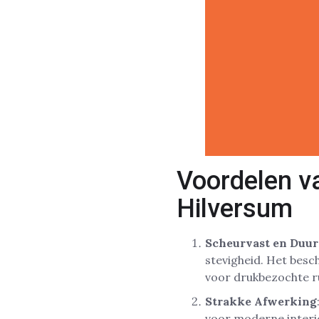
Voordelen v
Hilversum
Scheurvast en Duu
stevigheid. Het besc
voor drukbezochte ru
Strakke Afwerking
voor moderne interie