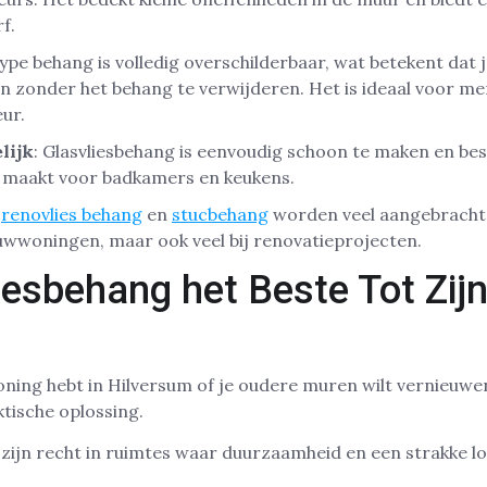
f.
 type behang is volledig overschilderbaar, wat betekent dat 
n zonder het behang te verwijderen. Het is ideaal voor m
eur.
lijk
: Glasvliesbehang is eenvoudig schoon te maken en be
t maakt voor badkamers en keukens.
s
renovlies behang
en
stucbehang
worden veel aangebracht 
ouwwoningen, maar ook veel bij renovatieprojecten.
iesbehang het Beste Tot Zij
ing hebt in Hilversum of je oudere muren wilt vernieuwen
ktische oplossing.
zijn recht in ruimtes waar duurzaamheid en een strakke loo