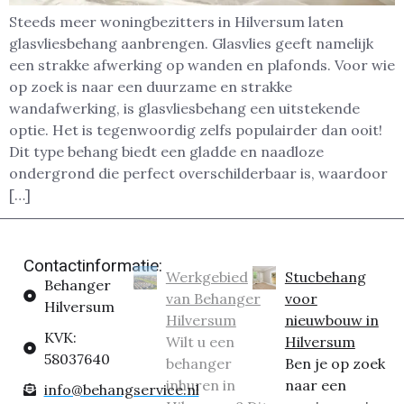
Steeds meer woningbezitters in Hilversum laten
glasvliesbehang aanbrengen. Glasvlies geeft namelijk
een strakke afwerking op wanden en plafonds. Voor wie
op zoek is naar een duurzame en strakke
wandafwerking, is glasvliesbehang een uitstekende
optie. Het is tegenwoordig zelfs populairder dan ooit!
Dit type behang biedt een gladde en naadloze
ondergrond die perfect overschilderbaar is, waardoor
[…]
Contactinformatie:
Werkgebied
Stucbehang
Behanger
van Behanger
voor
Hilversum
Hilversum
nieuwbouw in
KVK:
Wilt u een
Hilversum
58037640
behanger
Ben je op zoek
inhuren in
naar een
info@behangservice.nl