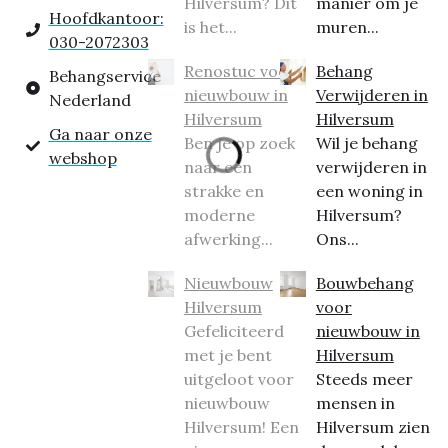
Hilversum? Dit
manier om je
Hoofdkantoor:
is het...
muren...
030-2072303
Renostuc voor
Behang
Behangservice
nieuwbouw in
Verwijderen in
Nederland
Hilversum
Hilversum
Ga naar onze
Ben je op zoek
Wil je behang
webshop
naar een
verwijderen in
strakke en
een woning in
moderne
Hilversum?
afwerking...
Ons...
Nieuwbouw
Bouwbehang
Hilversum
voor
Gefeliciteerd
nieuwbouw in
met je bent
Hilversum
uitgeloot voor
Steeds meer
nieuwbouw
mensen in
Hilversum! Een
Hilversum zien