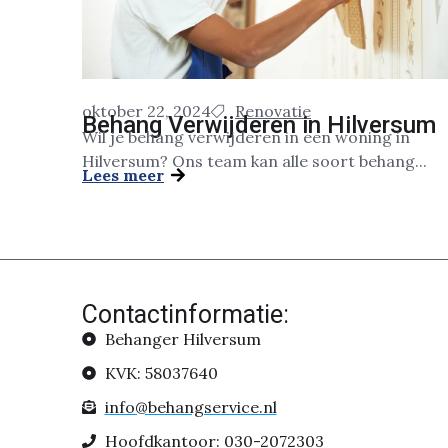
oktober 22, 2024
Renovatie
Behang Verwijderen in Hilversum
Wil je behang verwijderen in een woning in
Hilversum? Ons team kan alle soort behang...
Lees meer
Contactinformatie:
Behanger Hilversum
KVK: 58037640
info@behangservice.nl
Hoofdkantoor: 030-2072303