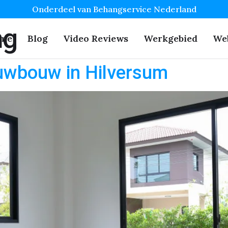
Onderdeel van Behangservice Nederland
ng
me
Blog
Video Reviews
Werkgebied
We
euwbouw in Hilversum