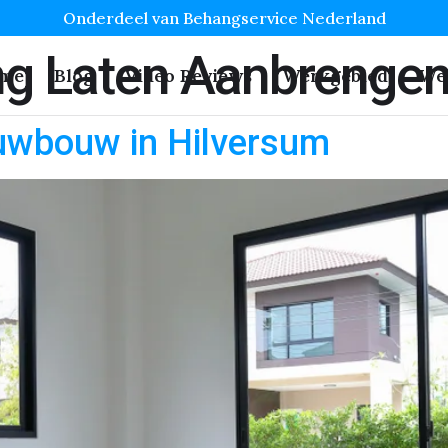
Onderdeel van Behangservice Nederland
ng Laten Aanbrenge
me
Blog
Video Reviews
Werkgebied
We
euwbouw in Hilversum