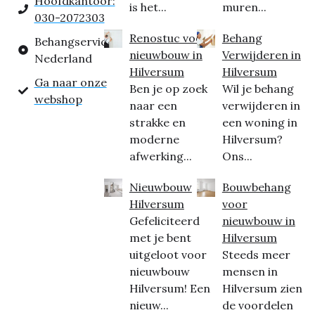
Hoofdkantoor:
is het...
muren...
030-2072303
Renostuc voor
Behang
Behangservice
nieuwbouw in
Verwijderen in
Nederland
Hilversum
Hilversum
Ga naar onze
Ben je op zoek
Wil je behang
webshop
naar een
verwijderen in
strakke en
een woning in
moderne
Hilversum?
afwerking...
Ons...
Nieuwbouw
Bouwbehang
Hilversum
voor
Gefeliciteerd
nieuwbouw in
met je bent
Hilversum
uitgeloot voor
Steeds meer
nieuwbouw
mensen in
Hilversum! Een
Hilversum zien
nieuw...
de voordelen