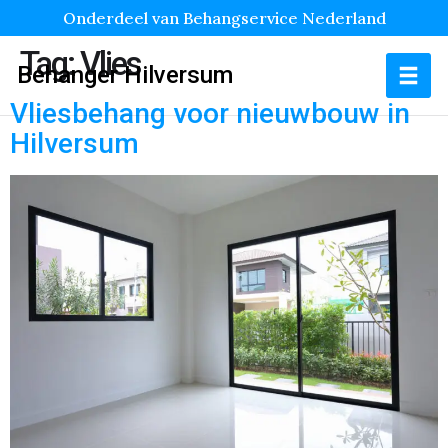
Onderdeel van Behangservice Nederland
Tag:
Vlies
Behanger Hilversum
Vliesbehang voor nieuwbouw in
Hilversum