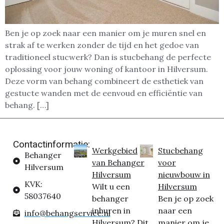
Ben je op zoek naar een manier om je muren snel en
strak af te werken zonder de tijd en het gedoe van
traditioneel stucwerk? Dan is stucbehang de perfecte
oplossing voor jouw woning of kantoor in Hilversum.
Deze vorm van behang combineert de esthetiek van
gestucte wanden met de eenvoud en efficiëntie van
behang. […]
Contactinformatie:
Werkgebied
Stucbehang
Behanger
van Behanger
voor
Hilversum
Hilversum
nieuwbouw in
KVK:
Wilt u een
Hilversum
58037640
behanger
Ben je op zoek
inhuren in
naar een
info@behangservice.nl
Hilversum? Dit
manier om je