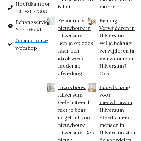
Hoofdkantoor:
is het...
muren...
030-2072303
Renostuc voor
Behang
Behangservice
nieuwbouw in
Verwijderen in
Nederland
Hilversum
Hilversum
Ga naar onze
Ben je op zoek
Wil je behang
webshop
naar een
verwijderen in
strakke en
een woning in
moderne
Hilversum?
afwerking...
Ons...
Nieuwbouw
Bouwbehang
Hilversum
voor
Gefeliciteerd
nieuwbouw in
met je bent
Hilversum
uitgeloot voor
Steeds meer
nieuwbouw
mensen in
Hilversum! Een
Hilversum zien
nieuw...
de voordelen