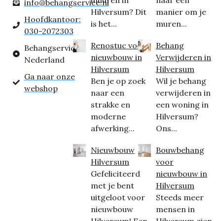
inhuren in
naar een
info@behangservice.nl
Hilversum? Dit
manier om je
Hoofdkantoor:
is het...
muren...
030-2072303
Renostuc voor
Behang
Behangservice
nieuwbouw in
Verwijderen in
Nederland
Hilversum
Hilversum
Ga naar onze
Ben je op zoek
Wil je behang
webshop
naar een
verwijderen in
strakke en
een woning in
moderne
Hilversum?
afwerking...
Ons...
Nieuwbouw
Bouwbehang
Hilversum
voor
Gefeliciteerd
nieuwbouw in
met je bent
Hilversum
uitgeloot voor
Steeds meer
nieuwbouw
mensen in