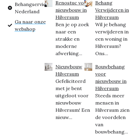
Renostuc voor
Behang
Behangservice
nieuwbouw in
Verwijderen in
Nederland
Hilversum
Hilversum
Ga naar onze
Ben je op zoek
Wil je behang
webshop
naar een
verwijderen in
strakke en
een woning in
moderne
Hilversum?
afwerking...
Ons...
Nieuwbouw
Bouwbehang
Hilversum
voor
Gefeliciteerd
nieuwbouw in
met je bent
Hilversum
uitgeloot voor
Steeds meer
nieuwbouw
mensen in
Hilversum! Een
Hilversum zien
nieuw...
de voordelen
van
bouwbehang...