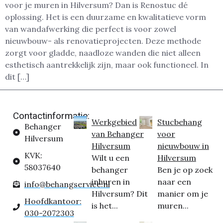
voor je muren in Hilversum? Dan is Renostuc dé
oplossing. Het is een duurzame en kwalitatieve vorm
van wandafwerking die perfect is voor zowel
nieuwbouw- als renovatieprojecten. Deze methode
zorgt voor gladde, naadloze wanden die niet alleen
esthetisch aantrekkelijk zijn, maar ook functioneel. In
dit […]
Contactinformatie:
Werkgebied
Stucbehang
Behanger
van Behanger
voor
Hilversum
Hilversum
nieuwbouw in
KVK:
Wilt u een
Hilversum
58037640
behanger
Ben je op zoek
inhuren in
naar een
info@behangservice.nl
Hilversum? Dit
manier om je
Hoofdkantoor:
is het...
muren...
030-2072303