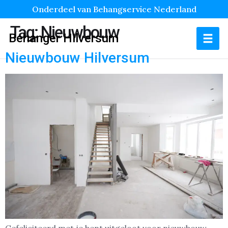
Onderdeel van Behangservice Nederland
Tag:
Nieuwbouw
Behanger Hilversum
Nieuwbouw Hilversum