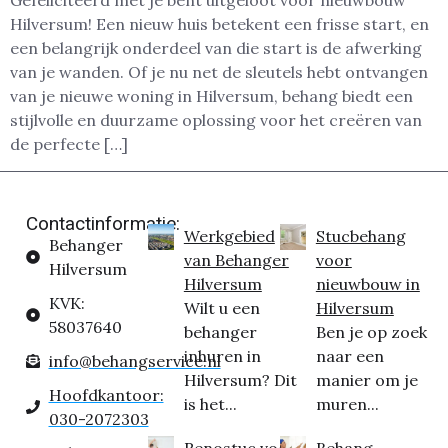
Gefeliciteerd met je bent uitgeloot voor nieuwbouw
Hilversum! Een nieuw huis betekent een frisse start, en
een belangrijk onderdeel van die start is de afwerking
van je wanden. Of je nu net de sleutels hebt ontvangen
van je nieuwe woning in Hilversum, behang biedt een
stijlvolle en duurzame oplossing voor het creëren van
de perfecte […]
Contactinformatie:
Werkgebied
Stucbehang
Behanger
van Behanger
voor
Hilversum
Hilversum
nieuwbouw in
KVK:
Wilt u een
Hilversum
58037640
behanger
Ben je op zoek
inhuren in
naar een
info@behangservice.nl
Hilversum? Dit
manier om je
Hoofdkantoor:
is het...
muren...
030-2072303
Renostuc voor
Behang