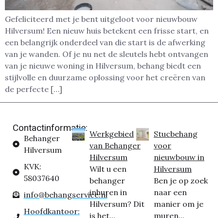
Gefeliciteerd met je bent uitgeloot voor nieuwbouw
Hilversum! Een nieuw huis betekent een frisse start, en
een belangrijk onderdeel van die start is de afwerking
van je wanden. Of je nu net de sleutels hebt ontvangen
van je nieuwe woning in Hilversum, behang biedt een
stijlvolle en duurzame oplossing voor het creëren van
de perfecte […]
Contactinformatie:
Werkgebied
Stucbehang
Behanger
van Behanger
voor
Hilversum
Hilversum
nieuwbouw in
KVK:
Wilt u een
Hilversum
58037640
behanger
Ben je op zoek
inhuren in
naar een
info@behangservice.nl
Hilversum? Dit
manier om je
Hoofdkantoor:
is het...
muren...