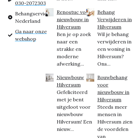
030-2072303
Renostuc voor
Behang
Behangservice
nieuwbouw in
Verwijderen in
Nederland
Hilversum
Hilversum
Ga naar onze
Ben je op zoek
Wil je behang
webshop
naar een
verwijderen in
strakke en
een woning in
moderne
Hilversum?
afwerking...
Ons...
Nieuwbouw
Bouwbehang
Hilversum
voor
Gefeliciteerd
nieuwbouw in
met je bent
Hilversum
uitgeloot voor
Steeds meer
nieuwbouw
mensen in
Hilversum! Een
Hilversum zien
nieuw...
de voordelen
van