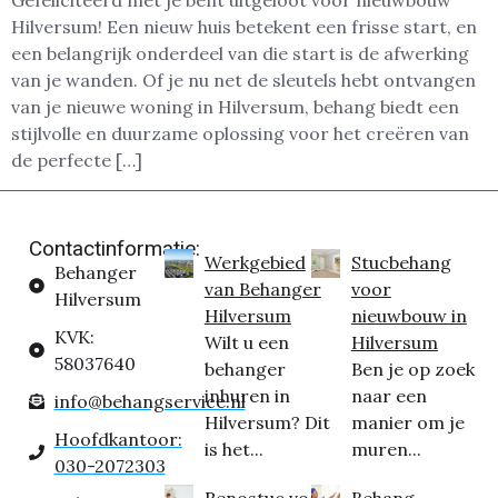
Gefeliciteerd met je bent uitgeloot voor nieuwbouw
Hilversum! Een nieuw huis betekent een frisse start, en
een belangrijk onderdeel van die start is de afwerking
van je wanden. Of je nu net de sleutels hebt ontvangen
van je nieuwe woning in Hilversum, behang biedt een
stijlvolle en duurzame oplossing voor het creëren van
de perfecte […]
Contactinformatie:
Werkgebied
Stucbehang
Behanger
van Behanger
voor
Hilversum
Hilversum
nieuwbouw in
KVK:
Wilt u een
Hilversum
58037640
behanger
Ben je op zoek
inhuren in
naar een
info@behangservice.nl
Hilversum? Dit
manier om je
Hoofdkantoor:
is het...
muren...
030-2072303
Renostuc voor
Behang