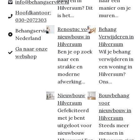
inhuren in
naar een
info@behangservice.nl
Hilversum? Dit
manier om je
Hoofdkantoor:
is het...
muren...
030-2072303
Renostuc voor
Behang
Behangservice
nieuwbouw in
Verwijderen in
Nederland
Hilversum
Hilversum
Ga naar onze
Ben je op zoek
Wil je behang
webshop
naar een
verwijderen in
strakke en
een woning in
moderne
Hilversum?
afwerking...
Ons...
Nieuwbouw
Bouwbehang
Hilversum
voor
Gefeliciteerd
nieuwbouw in
met je bent
Hilversum
uitgeloot voor
Steeds meer
nieuwbouw
mensen in