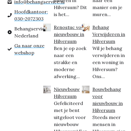
inhuren in
naar een
info@behangservice.nl
Hilversum? Dit
manier om je
Hoofdkantoor:
is het...
muren...
030-2072303
Renostuc voor
Behang
Behangservice
nieuwbouw in
Verwijderen in
Nederland
Hilversum
Hilversum
Ga naar onze
Ben je op zoek
Wil je behang
webshop
naar een
verwijderen in
strakke en
een woning in
moderne
Hilversum?
afwerking...
Ons...
Nieuwbouw
Bouwbehang
Hilversum
voor
Gefeliciteerd
nieuwbouw in
met je bent
Hilversum
uitgeloot voor
Steeds meer
nieuwbouw
mensen in