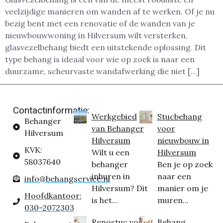
veelzijdige manieren om wanden af te werken. Of je nu
bezig bent met een renovatie of de wanden van je
nieuwbouwwoning in Hilversum wilt versterken,
glasvezelbehang biedt een uitstekende oplossing. Dit
type behang is ideaal voor wie op zoek is naar een
duurzame, scheurvaste wandafwerking die niet […]
Contactinformatie:
Werkgebied
Stucbehang
Behanger
van Behanger
voor
Hilversum
Hilversum
nieuwbouw in
KVK:
Wilt u een
Hilversum
58037640
behanger
Ben je op zoek
inhuren in
naar een
info@behangservice.nl
Hilversum? Dit
manier om je
Hoofdkantoor:
is het...
muren...
030-2072303
Renostuc voor
Behang