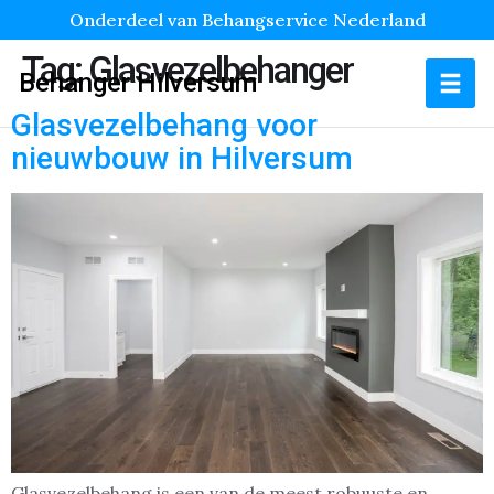
Onderdeel van Behangservice Nederland
Tag:
Glasvezelbehanger
Behanger Hilversum
Glasvezelbehang voor
nieuwbouw in Hilversum
Glasvezelbehang is een van de meest robuuste en