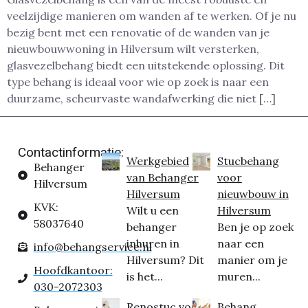
veelzijdige manieren om wanden af te werken. Of je nu
bezig bent met een renovatie of de wanden van je
nieuwbouwwoning in Hilversum wilt versterken,
glasvezelbehang biedt een uitstekende oplossing. Dit
type behang is ideaal voor wie op zoek is naar een
duurzame, scheurvaste wandafwerking die niet […]
Contactinformatie:
Werkgebied
Stucbehang
Behanger
van Behanger
voor
Hilversum
Hilversum
nieuwbouw in
KVK:
Wilt u een
Hilversum
58037640
behanger
Ben je op zoek
inhuren in
naar een
info@behangservice.nl
Hilversum? Dit
manier om je
Hoofdkantoor:
is het...
muren...
030-2072303
Renostuc voor
Behang