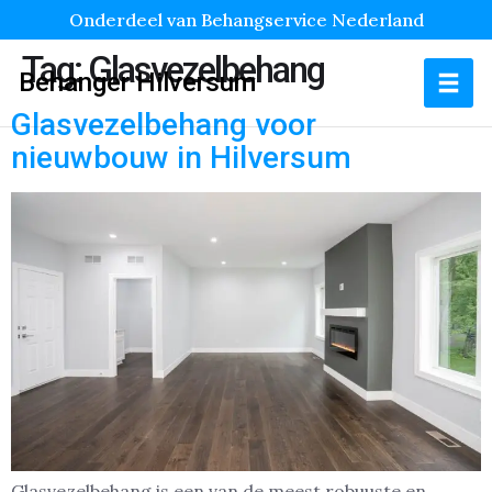
Onderdeel van Behangservice Nederland
Tag:
Glasvezelbehang
Behanger Hilversum
Glasvezelbehang voor
nieuwbouw in Hilversum
Glasvezelbehang is een van de meest robuuste en