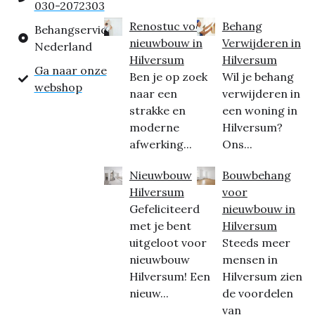
030-2072303
Renostuc voor
Behang
Behangservice
nieuwbouw in
Verwijderen in
Nederland
Hilversum
Hilversum
Ga naar onze
Ben je op zoek
Wil je behang
webshop
naar een
verwijderen in
strakke en
een woning in
moderne
Hilversum?
afwerking...
Ons...
Nieuwbouw
Bouwbehang
Hilversum
voor
Gefeliciteerd
nieuwbouw in
met je bent
Hilversum
uitgeloot voor
Steeds meer
nieuwbouw
mensen in
Hilversum! Een
Hilversum zien
nieuw...
de voordelen
van