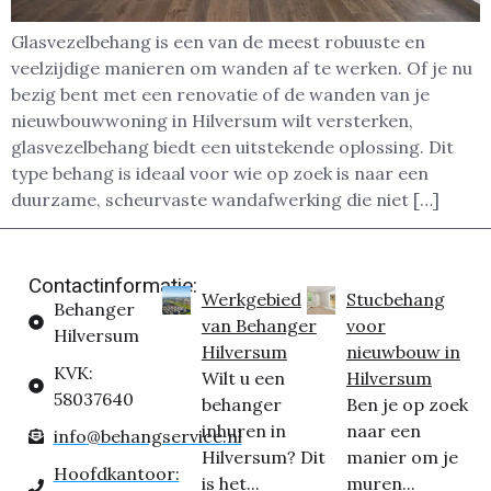
Glasvezelbehang is een van de meest robuuste en
veelzijdige manieren om wanden af te werken. Of je nu
bezig bent met een renovatie of de wanden van je
nieuwbouwwoning in Hilversum wilt versterken,
glasvezelbehang biedt een uitstekende oplossing. Dit
type behang is ideaal voor wie op zoek is naar een
duurzame, scheurvaste wandafwerking die niet […]
Contactinformatie:
Werkgebied
Stucbehang
Behanger
van Behanger
voor
Hilversum
Hilversum
nieuwbouw in
KVK:
Wilt u een
Hilversum
58037640
behanger
Ben je op zoek
inhuren in
naar een
info@behangservice.nl
Hilversum? Dit
manier om je
Hoofdkantoor:
is het...
muren...