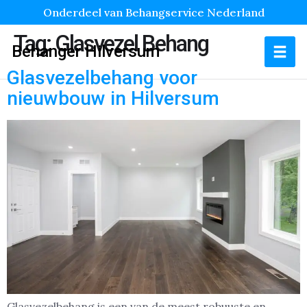
Onderdeel van Behangservice Nederland
Tag:
Glasvezel Behang
Behanger Hilversum
Glasvezelbehang voor
nieuwbouw in Hilversum
Glasvezelbehang is een van de meest robuuste en