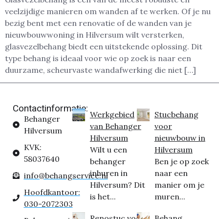
veelzijdige manieren om wanden af te werken. Of je nu
bezig bent met een renovatie of de wanden van je
nieuwbouwwoning in Hilversum wilt versterken,
glasvezelbehang biedt een uitstekende oplossing. Dit
type behang is ideaal voor wie op zoek is naar een
duurzame, scheurvaste wandafwerking die niet […]
Contactinformatie:
Werkgebied
Stucbehang
Behanger
van Behanger
voor
Hilversum
Hilversum
nieuwbouw in
KVK:
Wilt u een
Hilversum
58037640
behanger
Ben je op zoek
inhuren in
naar een
info@behangservice.nl
Hilversum? Dit
manier om je
Hoofdkantoor:
is het...
muren...
030-2072303
Renostuc voor
Behang