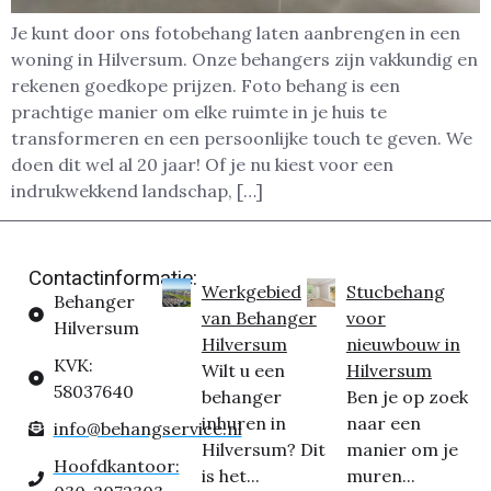
Je kunt door ons fotobehang laten aanbrengen in een
woning in Hilversum. Onze behangers zijn vakkundig en
rekenen goedkope prijzen. Foto behang is een
prachtige manier om elke ruimte in je huis te
transformeren en een persoonlijke touch te geven. We
doen dit wel al 20 jaar! Of je nu kiest voor een
indrukwekkend landschap, […]
Contactinformatie:
Werkgebied
Stucbehang
Behanger
van Behanger
voor
Hilversum
Hilversum
nieuwbouw in
KVK:
Wilt u een
Hilversum
58037640
behanger
Ben je op zoek
inhuren in
naar een
info@behangservice.nl
Hilversum? Dit
manier om je
Hoofdkantoor:
is het...
muren...