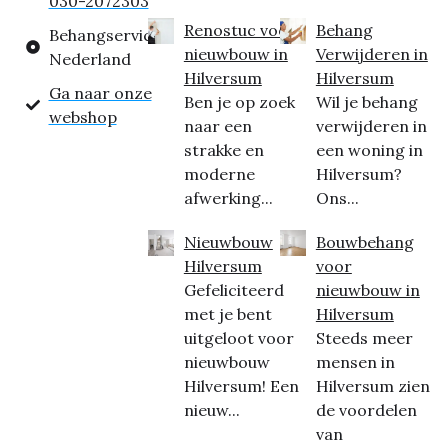
030-2072303
Renostuc voor
Behang
Behangservice
nieuwbouw in
Verwijderen in
Nederland
Hilversum
Hilversum
Ga naar onze
Ben je op zoek
Wil je behang
webshop
naar een
verwijderen in
strakke en
een woning in
moderne
Hilversum?
afwerking...
Ons...
Nieuwbouw
Bouwbehang
Hilversum
voor
Gefeliciteerd
nieuwbouw in
met je bent
Hilversum
uitgeloot voor
Steeds meer
nieuwbouw
mensen in
Hilversum! Een
Hilversum zien
nieuw...
de voordelen
van