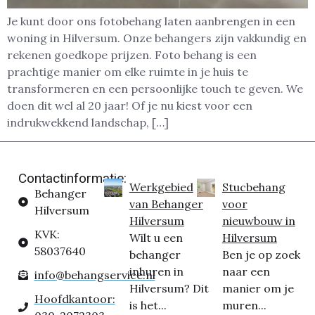
Je kunt door ons fotobehang laten aanbrengen in een
woning in Hilversum. Onze behangers zijn vakkundig en
rekenen goedkope prijzen. Foto behang is een
prachtige manier om elke ruimte in je huis te
transformeren en een persoonlijke touch te geven. We
doen dit wel al 20 jaar! Of je nu kiest voor een
indrukwekkend landschap, […]
Contactinformatie:
Werkgebied
Stucbehang
Behanger
van Behanger
voor
Hilversum
Hilversum
nieuwbouw in
KVK:
Wilt u een
Hilversum
58037640
behanger
Ben je op zoek
inhuren in
naar een
info@behangservice.nl
Hilversum? Dit
manier om je
Hoofdkantoor:
is het...
muren...