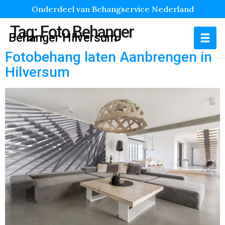
Onderdeel van Behangservice Nederland
Tag:
Foto Behanger
Behanger Hilversum
Fotobehang laten Aanbrengen in
Hilversum