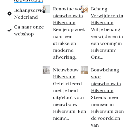
030-2072303
Renostuc voor
Behang
Behangservice
nieuwbouw in
Verwijderen in
Nederland
Hilversum
Hilversum
Ga naar onze
Ben je op zoek
Wil je behang
webshop
naar een
verwijderen in
strakke en
een woning in
moderne
Hilversum?
afwerking...
Ons...
Nieuwbouw
Bouwbehang
Hilversum
voor
Gefeliciteerd
nieuwbouw in
met je bent
Hilversum
uitgeloot voor
Steeds meer
nieuwbouw
mensen in
Hilversum! Een
Hilversum zien
nieuw...
de voordelen
van