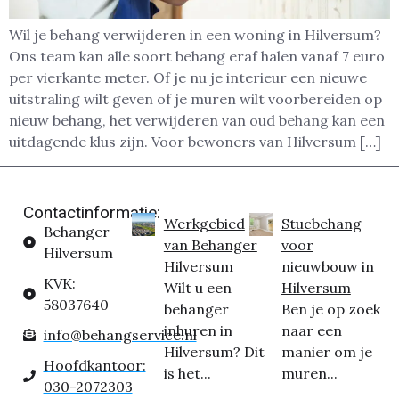
Wil je behang verwijderen in een woning in Hilversum?
Ons team kan alle soort behang eraf halen vanaf 7 euro
per vierkante meter. Of je nu je interieur een nieuwe
uitstraling wilt geven of je muren wilt voorbereiden op
nieuw behang, het verwijderen van oud behang kan een
uitdagende klus zijn. Voor bewoners van Hilversum […]
Contactinformatie:
Werkgebied
Stucbehang
Behanger
van Behanger
voor
Hilversum
Hilversum
nieuwbouw in
KVK:
Wilt u een
Hilversum
58037640
behanger
Ben je op zoek
inhuren in
naar een
info@behangservice.nl
Hilversum? Dit
manier om je
Hoofdkantoor:
is het...
muren...
030-2072303