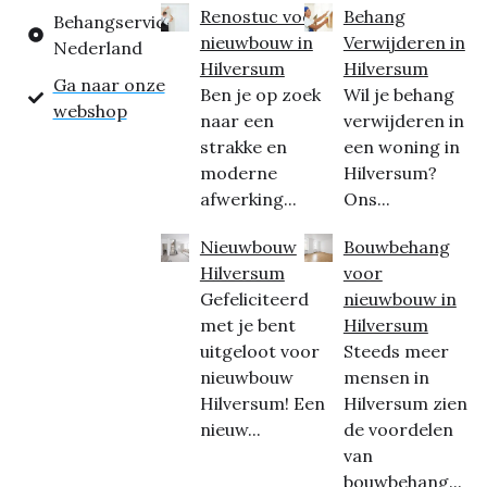
Renostuc voor
Behang
Behangservice
nieuwbouw in
Verwijderen in
Nederland
Hilversum
Hilversum
Ga naar onze
Ben je op zoek
Wil je behang
webshop
naar een
verwijderen in
strakke en
een woning in
moderne
Hilversum?
afwerking...
Ons...
Nieuwbouw
Bouwbehang
Hilversum
voor
Gefeliciteerd
nieuwbouw in
met je bent
Hilversum
uitgeloot voor
Steeds meer
nieuwbouw
mensen in
Hilversum! Een
Hilversum zien
nieuw...
de voordelen
van
bouwbehang...