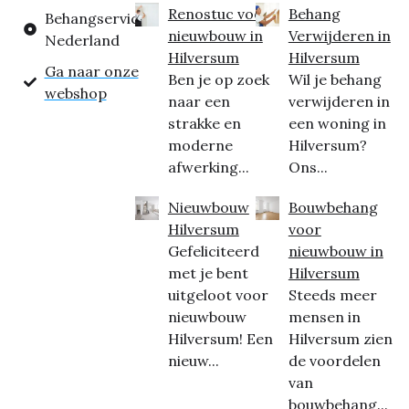
Renostuc voor
Behang
Behangservice
nieuwbouw in
Verwijderen in
Nederland
Hilversum
Hilversum
Ga naar onze
Ben je op zoek
Wil je behang
webshop
naar een
verwijderen in
strakke en
een woning in
moderne
Hilversum?
afwerking...
Ons...
Nieuwbouw
Bouwbehang
Hilversum
voor
Gefeliciteerd
nieuwbouw in
met je bent
Hilversum
uitgeloot voor
Steeds meer
nieuwbouw
mensen in
Hilversum! Een
Hilversum zien
nieuw...
de voordelen
van
bouwbehang...