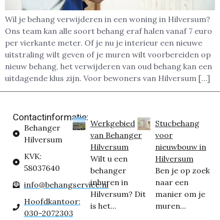
Wil je behang verwijderen in een woning in Hilversum?
Ons team kan alle soort behang eraf halen vanaf 7 euro
per vierkante meter. Of je nu je interieur een nieuwe
uitstraling wilt geven of je muren wilt voorbereiden op
nieuw behang, het verwijderen van oud behang kan een
uitdagende klus zijn. Voor bewoners van Hilversum […]
Contactinformatie:
Werkgebied
Stucbehang
Behanger
van Behanger
voor
Hilversum
Hilversum
nieuwbouw in
KVK:
Wilt u een
Hilversum
58037640
behanger
Ben je op zoek
inhuren in
naar een
info@behangservice.nl
Hilversum? Dit
manier om je
Hoofdkantoor:
is het...
muren...
030-2072303