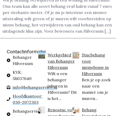
Wil je behang verwijderen in een woning in Hilversum?
Ons team kan alle soort behang eraf halen vanaf 7 euro
per vierkante meter. Of je nu je interieur een nieuwe
uitstraling wilt geven of je muren wilt voorbereiden op
nieuw behang, het verwijderen van oud behang kan een
uitdagende klus zijn. Voor bewoners van Hilversum […]
Contactinformatie:
Werkgebied
Stucbehang
Behanger
van Behanger
voor
Hilversum
Hilversum
nieuwbouw in
KVK:
Wilt u een
Hilversum
58037640
behanger
Ben je op zoek
inhuren in
naar een
info@behangservice.nl
Hilversum? Dit
manier om je
Hoofdkantoor:
is het...
muren...
030-2072303
Renostuc voor
Behang
Behangservice
nieuwbouw in
Verwijderen in